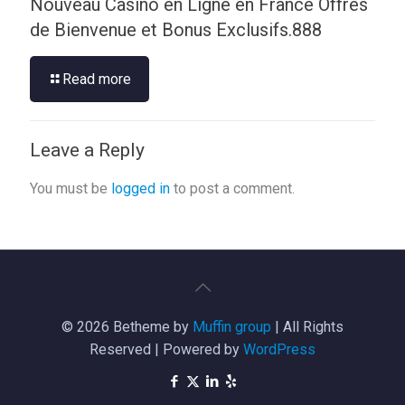
Nouveau Casino en Ligne en France Offres
de Bienvenue et Bonus Exclusifs.888
Read more
Leave a Reply
You must be
logged in
to post a comment.
© 2026 Betheme by
Muffin group
| All Rights
Reserved | Powered by
WordPress