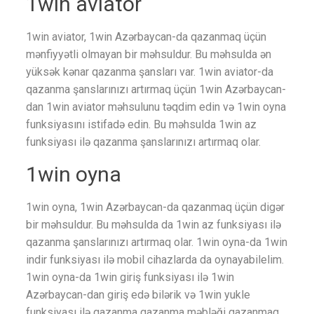
1win aviator
1win aviator, 1win Azərbaycan-da qazanmaq üçün
mənfiyyətli olmayan bir məhsuldur. Bu məhsulda ən
yüksək kənar qazanma şansları var. 1win aviator-da
qazanma şanslarınızı artırmaq üçün 1win Azərbaycan-
dan 1win aviator məhsulunu təqdim edin və 1win oyna
funksiyasını istifadə edin. Bu məhsulda 1win az
funksiyası ilə qazanma şanslarınızı artırmaq olar.
1win oyna
1win oyna, 1win Azərbaycan-da qazanmaq üçün digər
bir məhsuldur. Bu məhsulda da 1win az funksiyası ilə
qazanma şanslarınızı artırmaq olar. 1win oyna-da 1win
indir funksiyası ilə mobil cihazlarda da oynayabilelim.
1win oyna-da 1win giriş funksiyası ilə 1win
Azərbaycan-dan giriş edə bilərik və 1win yukle
funksiyası ilə qazanma qazanma məbləği qazanmaq