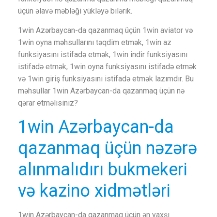
üçün əlavə məbləği yükləyə bilərik.
1win Azərbaycan-da qazanmaq üçün 1win aviator və
1win oyna məhsullarını təqdim etmək, 1win az
funksiyasını istifadə etmək, 1win indir funksiyasını
istifadə etmək, 1win oyna funksiyasını istifadə etmək
və 1win giriş funksiyasını istifadə etmək lazımdır. Bu
məhsullar 1win Azərbaycan-da qazanmaq üçün nə
qərar etməlisiniz?
1win Azərbaycan-da
qazanmaq üçün nəzərə
alınmalıdırı bukmekeri
və kazino xidmətləri
1win Azərbaycan-da qazanmaq üçün ən yaxşı