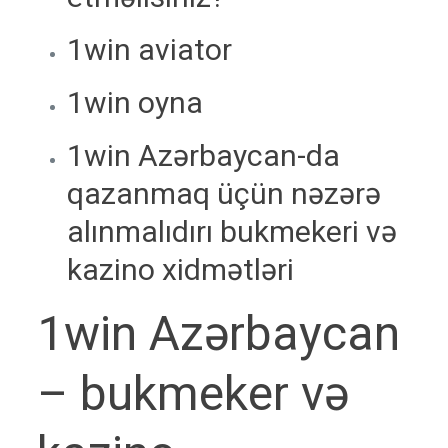
1win aviator
1win oyna
1win Azərbaycan-da
qazanmaq üçün nəzərə
alınmalıdırı bukmekeri və
kazino xidmətləri
1win Azərbaycan
– bukmeker və