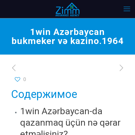
1win Azərbaycan
bukmeker və kazino.1964
0
Содержимое
1win Azərbaycan-da
qazanmaq üçün nə qərar
etməlisiniz?