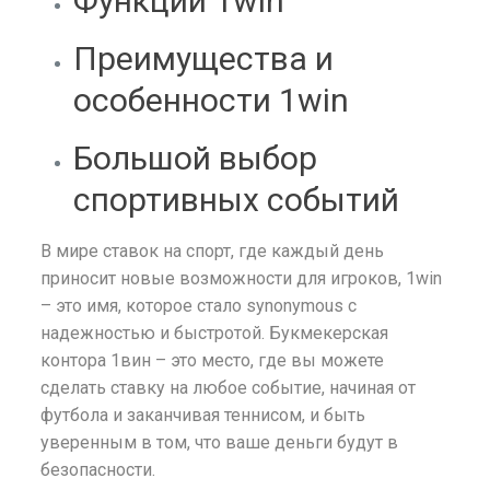
Функции 1win
Преимущества и
особенности 1win
Большой выбор
спортивных событий
В мире ставок на спорт, где каждый день
приносит новые возможности для игроков, 1win
– это имя, которое стало synonymous с
надежностью и быстротой. Букмекерская
контора 1вин – это место, где вы можете
сделать ставку на любое событие, начиная от
футбола и заканчивая теннисом, и быть
уверенным в том, что ваше деньги будут в
безопасности.