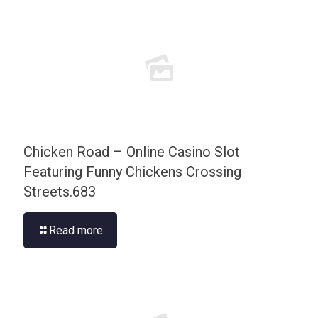
Chicken Road – Online Casino Slot
Featuring Funny Chickens Crossing
Streets.683
Read more