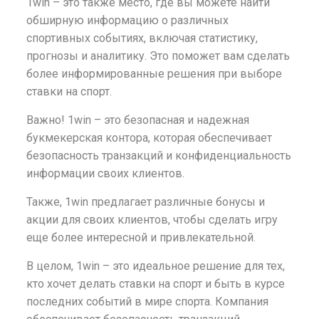
1win – это также место, где вы можете найти
обширную информацию о различных
спортивных событиях, включая статистику,
прогнозы и аналитику. Это поможет вам сделать
более информированные решения при выборе
ставки на спорт.
Важно! 1win – это безопасная и надежная
букмекерская контора, которая обеспечивает
безопасность транзакций и конфиденциальность
информации своих клиентов.
Также, 1win предлагает различные бонусы и
акции для своих клиентов, чтобы сделать игру
еще более интересной и привлекательной.
В целом, 1win – это идеальное решение для тех,
кто хочет делать ставки на спорт и быть в курсе
последних событий в мире спорта. Компания