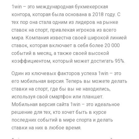
1win – это международная букмекерская
контора, которая была основана в 2018 году. С
тех пор она стала одним из лидеров на рынке
ставок на спорт, привлекая игроков из всего
мира. Компания известна своей широкой линией
ставок, которая включает в себя более 20 000
событий в месяц, а также своей высокой
коэффициентом, который может достигать 95%.
Один из ключевых факторов успеха 1win – это
его мобильная версия. Теперь вы можете делать
ставки на спорт, где бы вы не находились,
используя свой смартфон или планшет.
Мобильная версия сайта 1win – это идеальное
решение для тех, кто хочет быть в курсе
последних событий в мире спорта и делать
ставки на них в любое время.