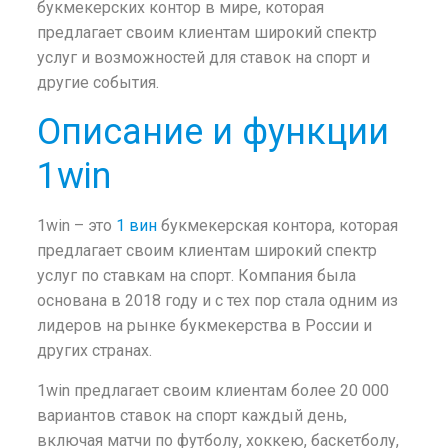
букмекерских контор в мире, которая
предлагает своим клиентам широкий спектр
услуг и возможностей для ставок на спорт и
другие события.
Описание и функции
1win
1win – это
1 вин
букмекерская контора, которая
предлагает своим клиентам широкий спектр
услуг по ставкам на спорт. Компания была
основана в 2018 году и с тех пор стала одним из
лидеров на рынке букмекерства в России и
других странах.
1win предлагает своим клиентам более 20 000
вариантов ставок на спорт каждый день,
включая матчи по футболу, хоккею, баскетболу,