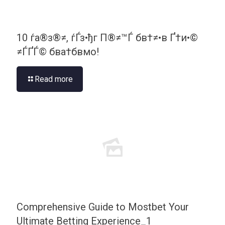
10 ѓа®з®≠, ѓЃз•ђг П®≠™Ѓ бв†≠•в Ґ†и•©
≠ЃҐЃ© бва†бвмо!
Read more
Comprehensive Guide to Mostbet Your
Ultimate Betting Experience_1