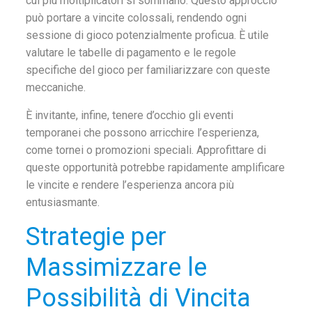
cui più moltiplicatori si sommano. Questo approccio
può portare a vincite colossali, rendendo ogni
sessione di gioco potenzialmente proficua. È utile
valutare le tabelle di pagamento e le regole
specifiche del gioco per familiarizzare con queste
meccaniche.
È invitante, infine, tenere d’occhio gli eventi
temporanei che possono arricchire l’esperienza,
come tornei o promozioni speciali. Approfittare di
queste opportunità potrebbe rapidamente amplificare
le vincite e rendere l’esperienza ancora più
entusiasmante.
Strategie per
Massimizzare le
Possibilità di Vincita