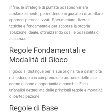
Infine, le strategie di puntata possono variare
sostanzialmente, permettendo ai giocatori di adottare
approcci personalizzati. Sperimentare diverse
tattiche è fondamentale per scoprire la propria
soluzione ideale, ottimizzando così le possibilità di
successo.
Regole Fondamentali e
Modalità di Gioco
Il gioco si distingue per la sua originalità e dinamicità,
richiedendo una comprensione profonda delle sue
norme di base e opportunità disponibili. Ecco
un’analisi dettagliata delle principali regole e modalità
di partecipazione.
Regole di Base