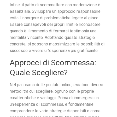
Infine, il patto di scommettere con moderazione è
essenziale. Sviluppare un approccio responsabile
evita l’insorgere di problematiche legate al gioco.
Essere consapevoli dei propri limiti e riconoscere
quando è il momento di fermarsi testimonia una
mentalità vincente. Adottando queste strategie
concrete, si possono massimizzare le possibilità di
successo e vivere un’esperienza più gratificante.
Approcci di Scommessa:
Quale Scegliere?
Nel panorama delle puntate online, esistono diversi
metodi tra cui scegliere, ognuno con le proprie
caratteristiche e vantaggi. Prima di immergersi in
un’esperienza di scommessa, è fondamentale
comprendere le varie strategie disponibili e come