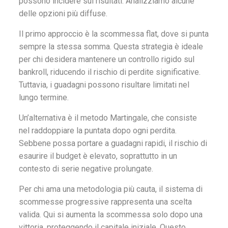
possono incidere sui risultati. Analizziamo alcune
delle opzioni più diffuse.
Il primo approccio è la scommessa flat, dove si punta
sempre la stessa somma. Questa strategia è ideale
per chi desidera mantenere un controllo rigido sul
bankroll, riducendo il rischio di perdite significative.
Tuttavia, i guadagni possono risultare limitati nel
lungo termine.
Un’alternativa è il metodo Martingale, che consiste
nel raddoppiare la puntata dopo ogni perdita.
Sebbene possa portare a guadagni rapidi, il rischio di
esaurire il budget è elevato, soprattutto in un
contesto di serie negative prolungate.
Per chi ama una metodologia più cauta, il sistema di
scommesse progressive rappresenta una scelta
valida. Qui si aumenta la scommessa solo dopo una
vittoria, proteggendo il capitale iniziale. Questo