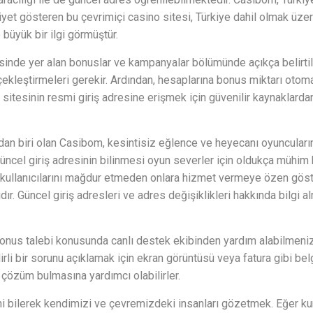
aliyet gösteren bu çevrimiçi casino sitesi, Türkiye dahil olmak üz
üyük bir ilgi görmüştür.
esinde yer alan bonuslar ve kampanyalar bölümünde açıkça belirt
çekleştirmeleri gerekir. Ardından, hesaplarına bonus miktarı otomat
bom sitesinin resmi giriş adresine erişmek için güvenilir kaynaklar
ından biri olan Casibom, kesintisiz eğlence ve heyecanı oyuncul
cel giriş adresinin bilinmesi oyun severler için oldukça mühim b
k kullanıcılarını mağdur etmeden onlara hizmet vermeye özen gös
dır. Güncel giriş adresleri ve adres değişiklikleri hakkında bilg
, bonus talebi konusunda canlı destek ekibinden yardım alabilme
li bir sorunu açıklamak için ekran görüntüsü veya fatura gibi belg
 çözüm bulmasına yardımcı olabilirler.
rini bilerek kendimizi ve çevremizdeki insanları gözetmek. Eğer ku