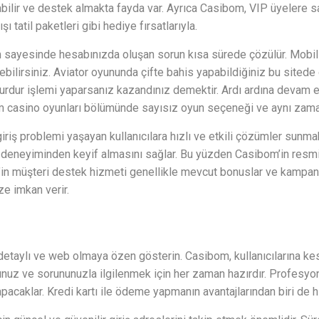
abilir ve destek almakta fayda var. Ayrıca Casibom, VIP üyelere s
ı tatil paketleri gibi hediye fırsatlarıyla.
işim sayesinde hesabınızda oluşan sorun kısa sürede çözülür. Mob
rebilirsiniz. Aviator oyununda çifte bahis yapabildiğiniz bu sit
urdur işlemi yaparsanız kazandınız demektir. Ardı ardına devam
ibom casino oyunları bölümünde sayısız oyun seçeneği ve aynı zama
iriş problemi yaşayan kullanıcılara hızlı ve etkili çözümler sunma
is deneyiminden keyif almasını sağlar. Bu yüzden Casibom’in res
om’in müşteri destek hizmeti genellikle mevcut bonuslar ve kampany
e imkan verir.
etaylı ve web olmaya özen gösterin. Casibom, kullanıcılarına kes
orunuz ve sorununuzla ilgilenmek için her zaman hazırdır. Profesyo
pacaklar. Kredi kartı ile ödeme yapmanın avantajlarından biri de hı