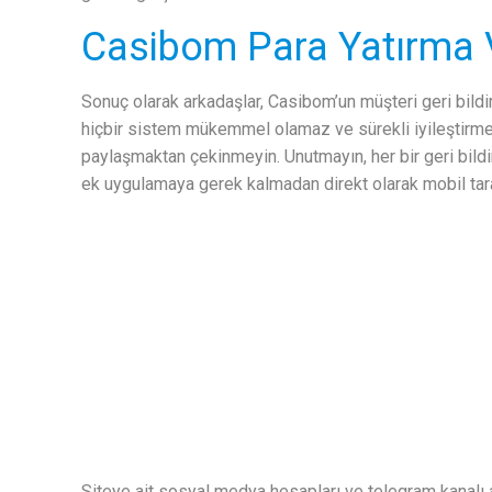
Casibom Para Yatırma
Sonuç olarak arkadaşlar, Casibom’un müşteri geri bildi
hiçbir sistem mükemmel olamaz ve sürekli iyileştirme ge
paylaşmaktan çekinmeyin. Unutmayın, her bir geri bildir
ek uygulamaya gerek kalmadan direkt olarak mobil tara
Siteye ait sosyal medya hesapları ve telegram kanalı ar