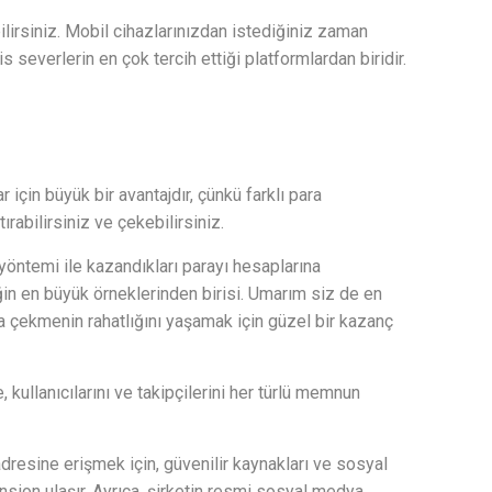
lirsiniz. Mobil cihazlarınızdan istediğiniz zaman
severlerin en çok tercih ettiği platformlardan biridir.
için büyük bir avantajdır, çünkü farklı para
rabilirsiniz ve çekebilirsiniz.
yöntemi ile kazandıkları parayı hesaplarına
liğin en büyük örneklerinden birisi. Umarım siz de en
a çekmenin rahatlığını yaşamak için güzel bir kazanç
 kullanıcılarını ve takipçilerini her türlü memnun
dresine erişmek için, güvenilir kaynakları ve sosyal
nsion ulaşır. Ayrıca, şirketin resmi sosyal medya