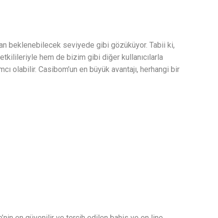
dan beklenebilecek seviyede gibi gözüküyor. Tabii ki,
tkilileriyle hem de bizim gibi diğer kullanıcılarla
cı olabilir. Casibom’un en büyük avantajı, herhangi bir
nin en güvenilir ve tercih edilen bahis ve on line