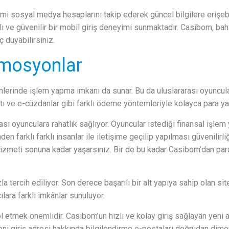
mi sosyal medya hesaplarını takip ederek güncel bilgilere erişebi
 ve güvenilir bir mobil giriş deneyimi sunmaktadır. Casibom, bahis 
ç duyabilirsiniz.
mosyonlar
lerinde işlem yapma imkanı da sunar. Bu da uluslararası oyuncular 
rtı ve e-cüzdanlar gibi farklı ödeme yöntemleriyle kolayca para yatı
oyunculara rahatlık sağlıyor. Oyuncular istediği finansal işlem 
en farklı farklı insanlar ile iletişime geçilip yapılması güvenilir
 hizmeti sonuna kadar yaşarsınız. Bir de bu kadar Casibom’dan par
tercih ediliyor. Son derece başarılı bir alt yapıya sahip olan site,
ılara farklı imkânlar sunuluyor.
l etmek önemlidir. Casibom’un hızlı ve kolay giriş sağlayan yeni a
eni giriş adresi hakkında bilgilendirme e-postaları doğrudan dime