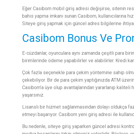
Eğer Casibom mobil giriş adresi değişirse, sitenin res
bahis yapma imkanı sunan Casibom, kullanıcılarına hızlı
Siteye giriş yapmak için güncel adres bilgilerine ihtiya
Casibom Bonus Ve Pro
E-cüzdanlar, oyunculara aynı zamanda çeşitli para birim
birimlerinde ödeme yapabilirler ve alabilirler. Kredi ka
Çok fazla seçenekle para çekim yöntemine sahip olması 
çekebiliyor. Bir de para çekim yaptığınızda ATM üzerind
Casibom’a üye olup avantajlarından yararlanıp kaliteli
yaşarsınız.
Lisanslı bir hizmet sağlanmasından dolayı oldukça fazla 
etmeyi başarıyor. Casibom yeni giriş adresi ile kullanıc
Bu nedenle, siteye giriş yaparken güncel adresi kontro
medya hesaplarını takip etmeniz yeterlidir. Böylece, y