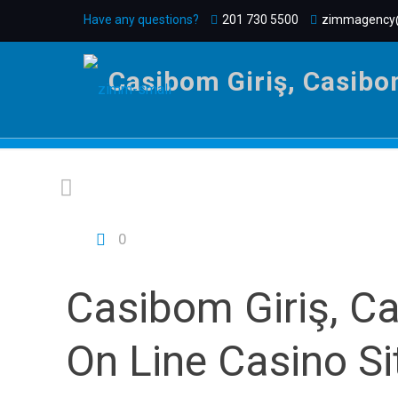
Have any questions?
201 730 5500
zimmagency
Casibom Giriş, Casibo
0
Casibom Giriş, C
On Line Casino Sit